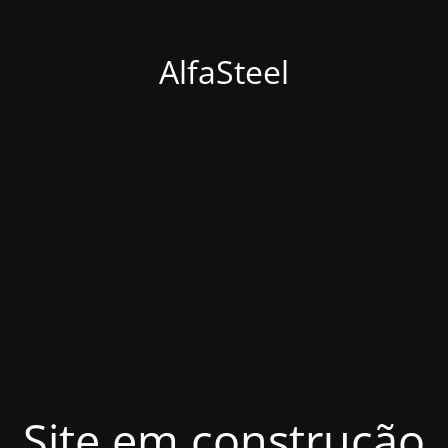
AlfaSteel
Site em construção