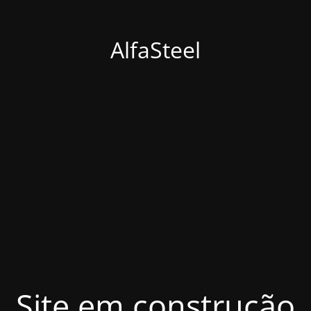
AlfaSteel
Site em construção